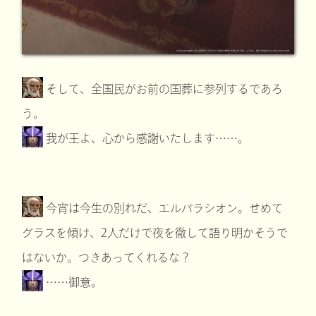
そして、全国民がお前の国葬に参列するであろ
う。
我が王よ、心から感謝いたします……。
今宵は今生の別れだ、エルパラシオン。せめて
グラスを傾け、2人だけで夜を徹して語り明かそうで
はないか。つきあってくれるな？
……御意。