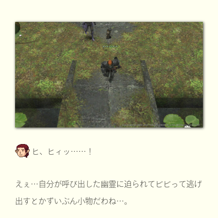
ヒ、ヒィッ……！
えぇ…自分が呼び出した幽霊に迫られてビビって逃げ
出すとかずいぶん小物だわね…。