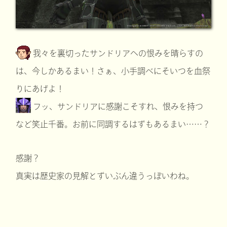
我々を裏切ったサンドリアへの恨みを晴らすの
は、今しかあるまい！さぁ、小手調べにそいつを血祭
りにあげよ！
フッ、サンドリアに感謝こそすれ、恨みを持つ
など笑止千番。お前に同調するはずもあるまい……？
感謝？
真実は歴史家の見解とずいぶん違うっぽいわね。