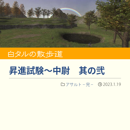
昇進試験～中尉 其の弐
アサルト – 完 –
2023.1.19