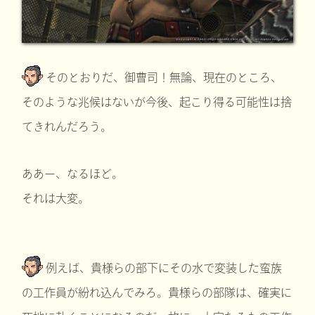
そのとおりだ、御曹司！無論、現在のところ、
そのような兆候はないが今後、起こり得る可能性は捨
てきれんだろう。
ああー、なるほど。
それは大変。
例えば、貴様らの部下にその水で変装した蛮族
の工作員が紛れ込んでみろ。貴様らの部隊は、確実に