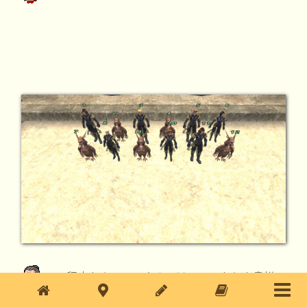
この程度もクリアできぬとは……。もしや貴様
は人間に扮した蛮族だな！？