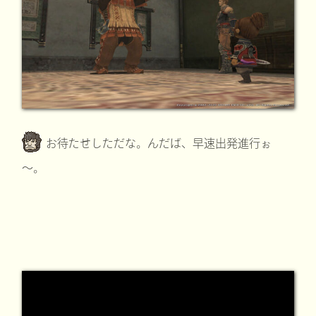
お待たせしただな。んだば、早速出発進行ぉ
～。