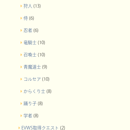
狩人
(13)
侍
(6)
忍者
(6)
竜騎士
(10)
召喚士
(10)
青魔道士
(9)
コルセア
(10)
からくり士
(8)
踊り子
(8)
学者
(8)
EVWS取得クエスト
(2)