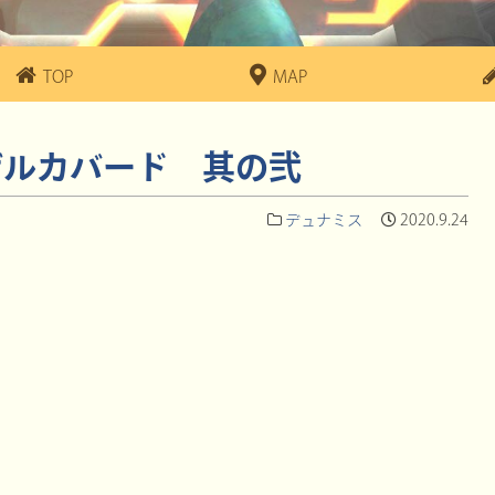
TOP
MAP
 ザルカバード 其の弐
デュナミス
2020.9.24