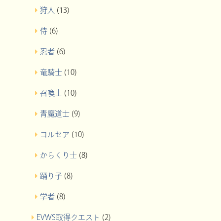
狩人
(13)
侍
(6)
忍者
(6)
竜騎士
(10)
召喚士
(10)
青魔道士
(9)
コルセア
(10)
からくり士
(8)
踊り子
(8)
学者
(8)
EVWS取得クエスト
(2)