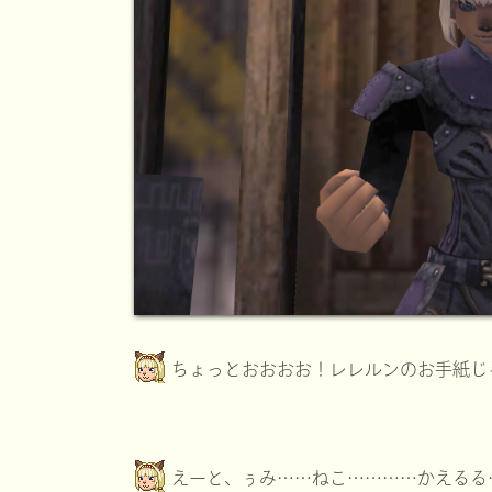
ちょっとおおおお！レレルンのお手紙じ
えーと、ぅみ……ねこ…………かえるる