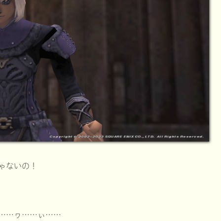
ゃないの！
……ヮ……ぃ……