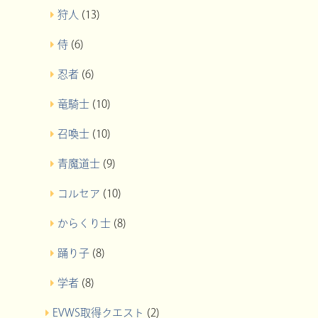
狩人
(13)
侍
(6)
忍者
(6)
竜騎士
(10)
召喚士
(10)
青魔道士
(9)
コルセア
(10)
からくり士
(8)
踊り子
(8)
学者
(8)
EVWS取得クエスト
(2)