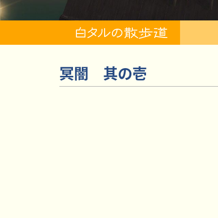
冥闇 其の壱