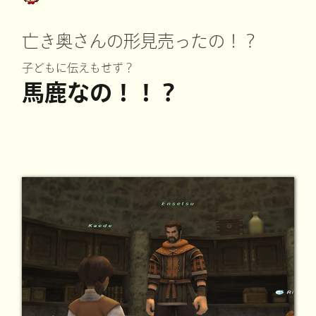
亡き奥さんの形見売ったの！？
子どもに伝えもせず？
馬鹿なの！！？