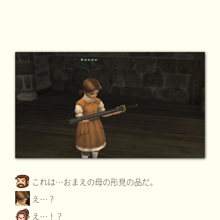
これは…おまえの母の形見の品だ。
え…？
え…！？