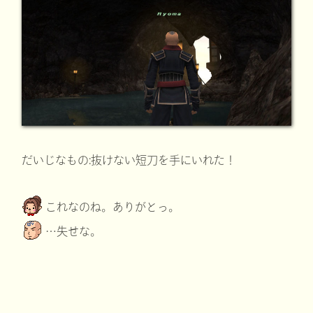
だいじなもの:抜けない短刀を手にいれた！
これなのね。ありがとっ。
…失せな。