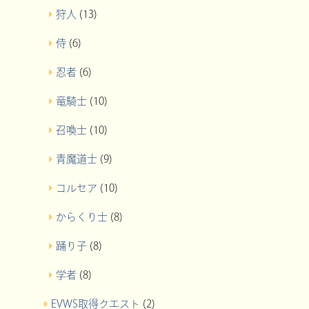
狩人
(13)
侍
(6)
忍者
(6)
竜騎士
(10)
召喚士
(10)
青魔道士
(9)
コルセア
(10)
からくり士
(8)
踊り子
(8)
学者
(8)
EVWS取得クエスト
(2)