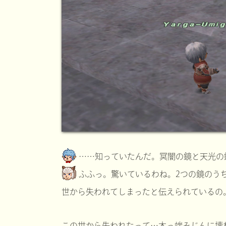
……知っていたんだ。冥闇の鏡と天光の
ふふっ。驚いているわね。2つの鏡のう
世から失われてしまったと伝えられているの
この世から失われたって…木っ端みじんに壊