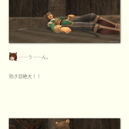
……う……ん。
効き目絶大！！