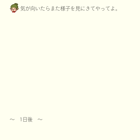
気が向いたらまた様子を見にきてやってよ。
～ 1日後 ～