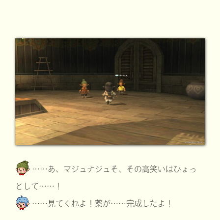
……あ、マジュナジュそ、その高笑いはひょっ
として……！
……見てくれよ！薬が……完成したよ！