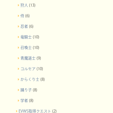
狩人
(13)
侍
(6)
忍者
(6)
竜騎士
(10)
召喚士
(10)
青魔道士
(9)
コルセア
(10)
からくり士
(8)
踊り子
(8)
学者
(8)
EVWS取得クエスト
(2)